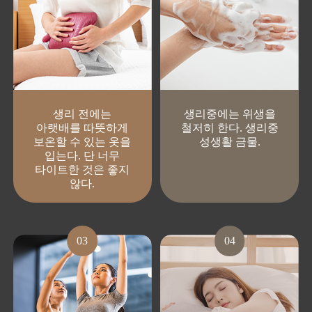
생리 전에는
생리중에는 위생을
아랫배를 따뜻하게
철저히 한다.
생리중
보온할 수 있는 옷을
성생활 금물.
입는다.
단 너무
타이트한 것은 좋지
않다.
03
04