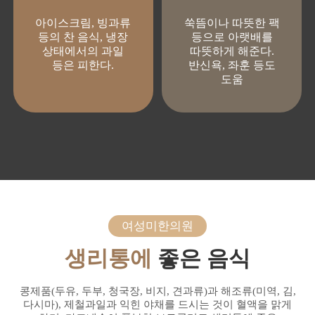
아이스크림, 빙과류
쑥뜸이나 따뜻한 팩
등의 찬 음식, 냉장
등으로 아랫배를
상태에서의 과일
따뜻하게 해준다.
등은 피한다.
반신욕, 좌훈 등도
도움
여성미한의원
생리통에
좋은 음식
콩제품(두유, 두부, 청국장, 비지, 견과류)과 해조류(미역, 김,
다시마), 제철과일과 익힌 야채를 드시는 것이 혈액을 맑게