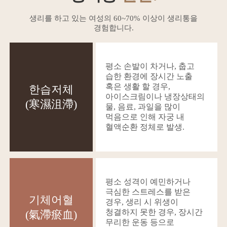
생리를 하고 있는 여성의 60~70% 이상이 생리통을
경험합니다.
평소 손발이 차거나, 춥고
습한 환경에 장시간 노출
혹은 생활 할 경우,
한습저체
아이스크림이나 냉장상태의
(寒濕沮滯)
물, 음료, 과일을 많이
먹음으로 인해 자궁 내
혈액순환 정체로 발생.
평소 성격이 예민하거나
극심한 스트레스를 받은
기체어혈
경우, 생리 시 위생이
청결하지 못한 경우, 장시간
(氣滯瘀血)
무리한 운동 등으로