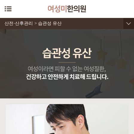
산전·산후관리
> 습관성 유산